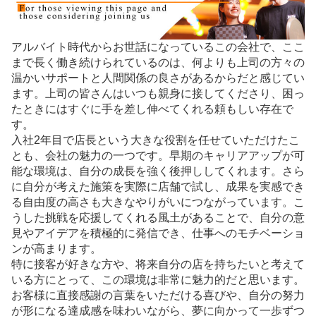
アルバイト時代からお世話になっているこの会社で、ここ
まで長く働き続けられているのは、何よりも上司の方々の
温かいサポートと人間関係の良さがあるからだと感じてい
ます。上司の皆さんはいつも親身に接してくださり、困っ
たときにはすぐに手を差し伸べてくれる頼もしい存在で
す。
入社2年目で店長という大きな役割を任せていただけたこ
とも、会社の魅力の一つです。早期のキャリアアップが可
能な環境は、自分の成長を強く後押ししてくれます。さら
に自分が考えた施策を実際に店舗で試し、成果を実感でき
る自由度の高さも大きなやりがいにつながっています。こ
うした挑戦を応援してくれる風土があることで、自分の意
見やアイデアを積極的に発信でき、仕事へのモチベーショ
ンが高まります。
特に接客が好きな方や、将来自分の店を持ちたいと考えて
いる方にとって、この環境は非常に魅力的だと思います。
お客様に直接感謝の言葉をいただける喜びや、自分の努力
が形になる達成感を味わいながら、夢に向かって一歩ずつ