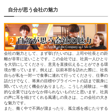
自分が思う会社の魅力
会社の魅力として、まず挙げたいのは、上司や社長との距
離が非常に近いことです。この会社では、社員一人ひとり
を大切にしてくださり、意見を直接伝えることができる環
境が整っています。例えば、以前本部を訪れた際に、社長
自らが私を一対一で食事に連れて行ってくださり、仕事の
話だけでなく、将来の目標やプライベートの話まで親身に
聞いていただく機会がありました。こうした経験は、一般
的な企業ではなかなか得られないものだと思います。社員
の声に耳を傾けてくれる風通しの良さは、この会社の大き
な魅力です。
また、働く中で不満が溜まったり、孤立感を感じたりする